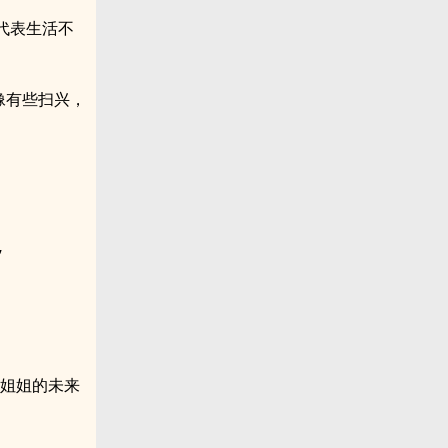
代表生活不
像有些扫兴，
”
，姐姐的未来