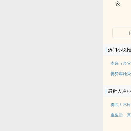
谈
热门小说
湖底（亲父
姜赞容她受
最近入库
奏凯！不许