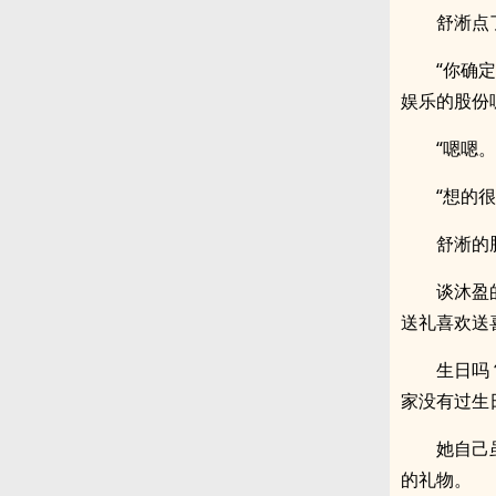
舒淅点
“你确
娱乐的股份
“嗯嗯
“想的
舒淅的
谈沐盈
送礼喜欢送
生日吗
家没有过生
她自己
的礼物。