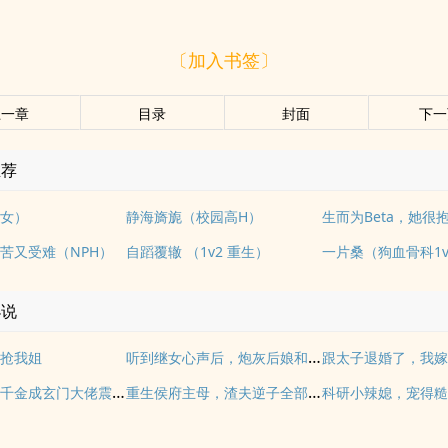
〔加入书签〕
上一章
目录
封面
下一
推荐
女）
静海旖旎（校园高H）
苦又受难（NPH）
自蹈覆辙 （1v2 重生）
一片桑（狗血骨科1v
小说
听到继女心声后，炮灰后娘和离虐全家
抢我姐
重生后，真千金成玄门大佬震惊全球
重生侯府主母，渣夫逆子全部火葬场