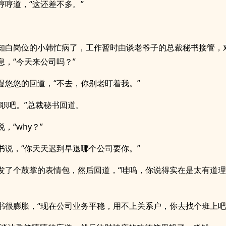
哼哼道，“这还差不多。”
知白岗位的小韩忙病了，工作暂时由谈老爷子的总裁秘书接管，
息，“今天来公司吗？”
慢悠悠的回道，“不去，你别老盯着我。”
离职吧。”总裁秘书回道。
，“why？”
书说，“你天天迟到早退哪个公司要你。”
发了个鼓掌的表情包，然后回道，“哇呜，你说得实在是太有道
书很膨胀，“现在公司业务平稳，用不上关系户，你去找个班上吧