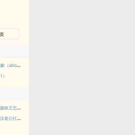
页
生而为Beta，她很抱歉（abo np)
1）
跟太子退婚了，我嫁摄政王怎么了
科研小辣媳，宠得糙汉老公扛不了