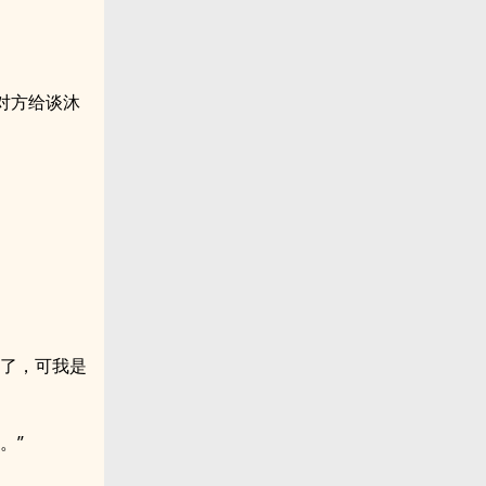
对方给谈沐
理了，可我是
。”