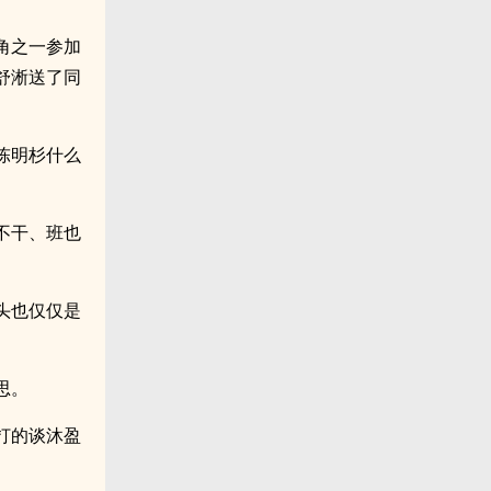
角之一参加
舒淅送了同
陈明杉什么
不干、班也
头也仅仅是
思。
打的谈沐盈