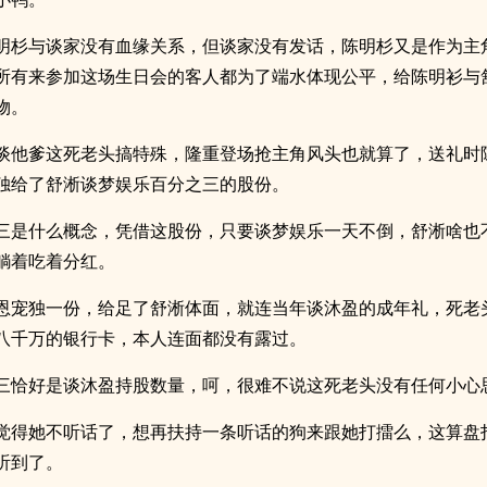
明杉与谈家没有血缘关系，但谈家没有发话，陈明杉又是作为主
所有来参加这场生日会的客人都为了端水体现公平，给陈明衫与
物。
谈他爹这死老头搞特殊，隆重登场抢主角风头也就算了，送礼时
独给了舒淅谈梦娱乐百分之三的股份。
三是什么概念，凭借这股份，只要谈梦娱乐一天不倒，舒淅啥也
躺着吃着分红。
恩宠独一份，给足了舒淅体面，就连当年谈沐盈的成年礼，死老
八千万的银行卡，本人连面都没有露过。
三恰好是谈沐盈持股数量，呵，很难不说这死老头没有任何小心
觉得她不听话了，想再扶持一条听话的狗来跟她打擂么，这算盘
听到了。