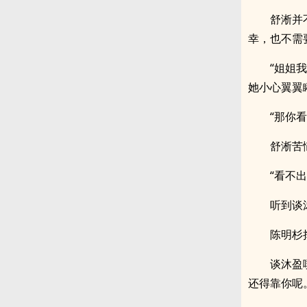
舒淅并
幸，也不需
“姐姐
她小心翼翼
“那你
舒淅苦
“看不
听到谈
陈明杉
谈沐盈
还得靠你呢