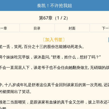
奏凯！不许抢我姐
第67章（1 / 2）
上一章
目录
封面
下一
〔加入书签〕
笔一丢，笑死, 百分之十三的股份岂能撼动死老头。
两个妹妹吃完早饭，谈沐盈问, “舒淅，姓什么，想好了吗？”
不会一直屈居人下，谈老爷子也不会任由她翻身做主, 无硝烟的
中, 十八岁成年礼是舒淅这位真千金回到谈家后的第一次亮相, 
的裙摆闹出了笑话。
顾老二当面嘲笑，是跟谈家有血缘的真千金又怎样，披上羽衣还
小鸭。