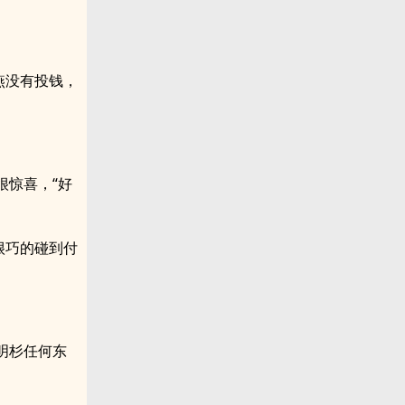
燕没有投钱，
很惊喜，“好
很巧的碰到付
明杉任何东