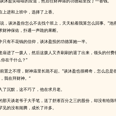
~”谈沐盈笑嘻嘻的应道，然后往财神庙的功德箱里投了一沓钱。
在上进和上班中，选择了上香。
想说，谈沐盈你怎么不去找个班上，天天粘着我算怎么回事。”池
求财神保佑，扑通一声跪的果断。
中只有不花钱的信仰，谈沐盈投的功德算她一半。
老庙进了一拨人，然后这拨人又齐刷刷的退了出来，领头的付费
…你在干什么？”
庙前置之不理，财神庙里长跪不起。”谈沐盈也很稀奇，怎么总是
显，我在拜财神。”
入了沉默，这不巧了，他在求月老。
的那天谈老爷子大手笔，送了舒淅百分之三的股份，却没有给陈
罕见的没有闹腾，成长了许多。