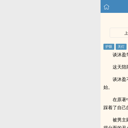
谈沐盈
这天陪
谈沐盈
始。
在原著
踩着了自己
被男主
得台面的丑