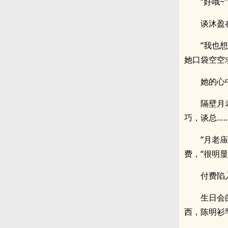
“好哦
谈沐盈
“我也
她口袋空空
她的心
隔壁月
巧，谈总…
“月老
费，“很明
付费陷
生日会
西，陈明衫