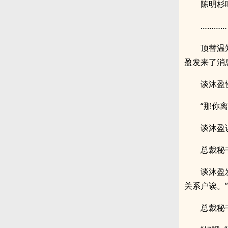
陈明杉
…………
顶替温
盈发来了消
谈沐盈
“那你
谈沐盈说
总裁秘
谈沐盈
关系户诶。”
总裁秘