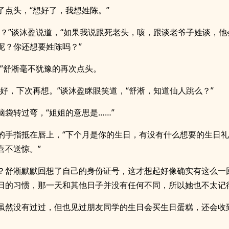
了点头，“想好了，我想姓陈。”
定？”谈沐盈说道，“如果我说跟死老头，咳，跟谈老爷子姓谈，他
呢？你还想要姓陈吗？”
。”舒淅毫不犹豫的再次点头。
很好，下次再想。”谈沐盈眯眼笑道，“舒淅，知道仙人跳么？”
脑袋转过弯，“姐姐的意思是……”
的手指抵在唇上，“下个月是你的生日，有没有什么想要的生日
喜不送惊。”
？舒淅默默回想了自己的身份证号，这才想起好像确实有这么一
日的习惯，那一天和其他日子并没有任何不同，所以她也不太记
虽然没有过过，但也见过朋友同学的生日会买生日蛋糕，还会收