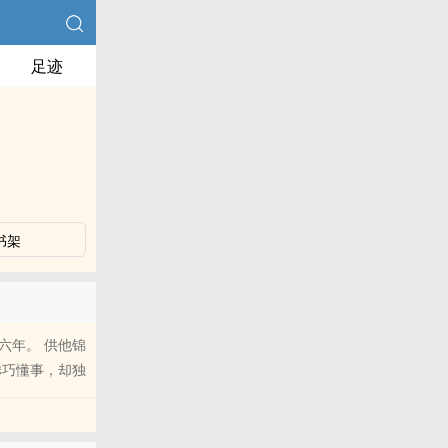
足迹
书架
六年。 供他锦
乖巧懂事，却独