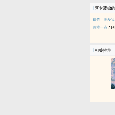
阿卡菠糖
请你，溺爱我
你乖一点
/
阿
相关推荐