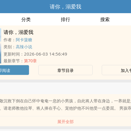
请你，溺爱我
分类
排行
搜索
请你，溺爱我
作者：
阿卡菠糖
类别：
高辣小说
2026-06-03 14:56:49
更新时间：
最新章节：
第70章
即阅读
章节目录
加入
敬沉救下倒在自己怀中奄奄一息的小男孩，自此将人带在身边，一养就是
、请老师教他拉琴、将人捧在手心、宠他护他不叫他受一点委屈。 男孩
展开全部