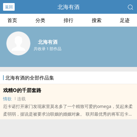
北海有酒
返回
首页
分类
排行
搜索
足迹
北海有酒
共收录 1 部作品
北海有酒的全部作品集
戏精O的千层套路
情欲
连载
厄卡诺打开家门发现家里莫名多了一个精致可爱的omega，笑起来柔
柔弱弱，据说是被要求治联姻的婚姻对象。 联邦最优秀的将军厄卡诺
表示，他不喜欢脆弱的生物。 然而，这个omega用行动证明了他..
本站提示：各位书友要是觉得《戏精O的千层套路》还不错的话请不
要忘记向您QQ群和微博里的朋友推荐哦！