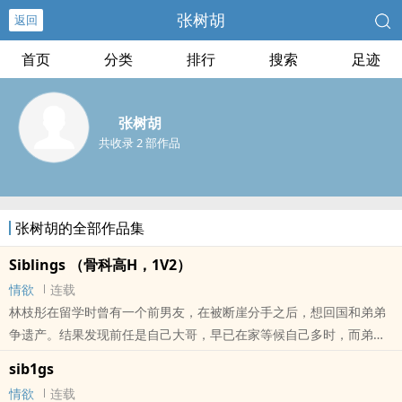
张树胡
返回
首页
分类
排行
搜索
足迹
张树胡
共收录 2 部作品
张树胡的全部作品集
Siblings （骨科高H，1V2）
情欲
连载
林枝彤在留学时曾有一个前男友，在被断崖分手之后，想回国和弟弟
争遗产。结果发现前任是自己大哥，早已在家等候自己多时，而弟弟
也对她心怀不轨。大哥：西装眼镜，禁欲系霸总，被逼黑化弟弟：T恤
sib1gs
腹肌，主动小奶狗，是粉切黑大哥：“说好装作不认识，这辈子只当兄
情欲
连载
妹，那为什么他就可以！？”弟弟：“只要让姐姐舒服，我怎样都可