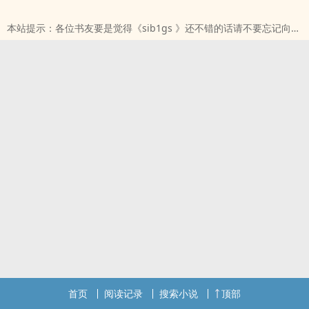
以。”女主：“只想快点搞财产”高H有剧情，真骨科。必写内容：弟弟
本站提示：各位书友要是觉得《sib1gs 》还不错的话请不要忘记向您
的色诱，大哥的挣扎，轻微虐男主
QQ群和微博里的朋友推荐哦！
本站提示：各位书友要是觉得《Siblings （骨科高H，1V2）》还不错
的话请不要忘记向您QQ群和微博里的朋友推荐哦！
首页
阅读记录
搜索小说
顶部