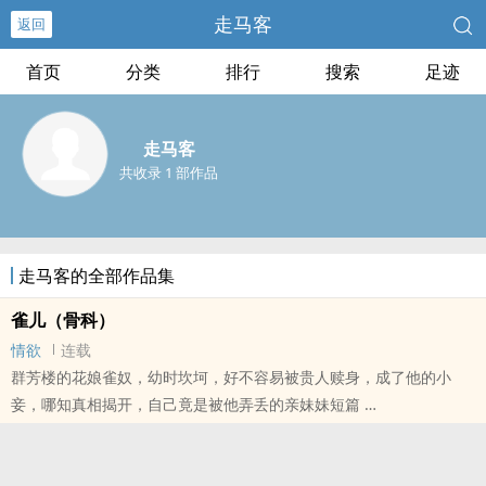
走马客
返回
首页
分类
排行
搜索
足迹
走马客
共收录 1 部作品
走马客的全部作品集
雀儿（骨科）
情欲
连载
群芳楼的花娘雀奴，幼时坎坷，好不容易被贵人赎身，成了他的小
妾，哪知真相揭开，自己竟是被他弄丢的亲妹妹短篇
本站提示：各位书友要是觉得《雀儿（骨科）》还不错的话请不要忘
记向您QQ群和微博里的朋友推荐哦！