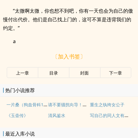
“太微啊太微，你也想不到吧，你有一天也会为自己的傲
慢付出代价。他们是自己找上门的，这可不算是违背我们的
约定。”
a
〔加入书签〕
上一章
目录
封面
下一章
热门小说推荐
一片桑（狗血骨科1v1）
请不要骚扰向导！（哨向NPH）
重生之纨绔女公子
写自己的同人文有什么问题！
《玉壶传》
清风鉴水
最近入库小说