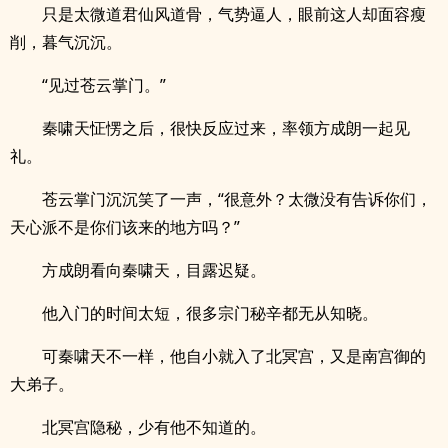
只是太微道君仙风道骨，气势逼人，眼前这人却面容瘦
削，暮气沉沉。
“见过苍云掌门。”
秦啸天怔愣之后，很快反应过来，率领方成朗一起见
礼。
苍云掌门沉沉笑了一声，“很意外？太微没有告诉你们，
天心派不是你们该来的地方吗？”
方成朗看向秦啸天，目露迟疑。
他入门的时间太短，很多宗门秘辛都无从知晓。
可秦啸天不一样，他自小就入了北冥宫，又是南宫御的
大弟子。
北冥宫隐秘，少有他不知道的。