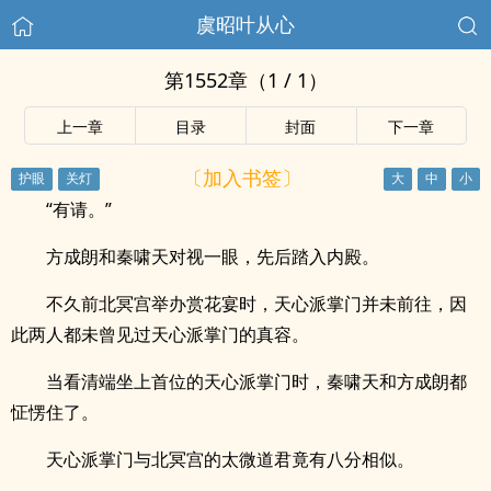
虞昭叶从心
第1552章（1 / 1）
上一章
目录
封面
下一章
〔加入书签〕
“有请。”
方成朗和秦啸天对视一眼，先后踏入内殿。
不久前北冥宫举办赏花宴时，天心派掌门并未前往，因
此两人都未曾见过天心派掌门的真容。
当看清端坐上首位的天心派掌门时，秦啸天和方成朗都
怔愣住了。
天心派掌门与北冥宫的太微道君竟有八分相似。