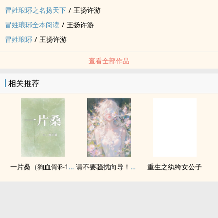
冒姓琅琊之名扬天下
/
王扬许游
冒姓琅琊全本阅读
/
王扬许游
冒姓琅琊
/
王扬许游
查看全部作品
相关推荐
一片桑（狗血骨科1v1）
请不要骚扰向导！（哨向NPH）
重生之纨绔女公子