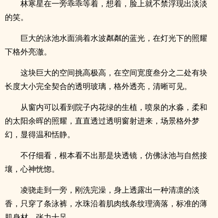
林寒星在一旁乖乖等着，想着，脸上就不禁浮现出淡淡
的笑。
巨大的泳池水面淌着水波粼粼的蓝光，在灯光下的照耀
下格外亮澈。
这块巨大的空间挑高极高，在空间宽度叁分之二处有块
长度大小完全契合的透明玻璃，格外透亮，清晰可见。
从窗内可以看到院子内花绿的生植，喷泉的水淼，柔和
的太阳余晖的照耀，直直透过透明窗射进来，场景格外梦
幻，显得温和恬静。
不仔细看，根本看不出那是块透镜，仿佛泳池与自然接
壤，心神恍惚。
凌骁走到一旁，刚洗完澡，身上透露出一种清凛的淡
香，只穿了条泳裤，水珠沿着肌肉线条纹理滴落，标准的薄
肌身材，张力十足。