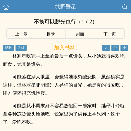
欲野垂星
不换可以脱光也行（1 / 2）
上一章
目录
封面
下一页
〔加入书签〕
林寒星吃完手上拿的最后一点馒头，从小她就很喜欢吃
面食，尤其是馒头。
可能落在别人眼里，会觉得她很穷酸悲悯，虽然确实是
这样，但林寒星哪能懂别人异样的目光，她是真的很爱吃，
即方便还很充饥饱腹。
可能是从小周末好不容易放假回一趟家时，继母叶玲就
拿各种冻货馒头给她吃，说家里为了供你上学只剩下这个
了，爱吃不吃。