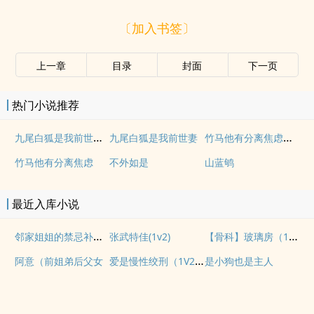
〔加入书签〕
上一章
目录
封面
下一页
热门小说推荐
九尾白狐是我前世妻（futa 百合）
竹马他有分离焦虑（1v1）
九尾白狐是我前世妻
竹马他有分离焦虑
不外如是
山蓝鸲
最近入库小说
邻家姐姐的禁忌补习【年下1v1】
【骨科】玻璃房（1v2H）
张武特佳(1v2)
爱是慢性绞刑（1V2，高H，bg，sc，伪骨科）
阿意（前姐弟后父女
是小狗也是主人