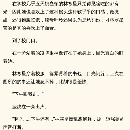
在学校几乎五天饿叁顿的林寒星只觉得见啥吃的都有
光，因此她也喜欢上了这种馒头这种软乎乎的口感，微微
甜，还很饱腹扛饿，继母叶玲还误以为是惩罚她，可林寒星
苦的是真的喜欢上了面食。
到了校门口。
在一旁站着的凌骁眼神像钉在了她身上，目光直白的盯
着她。
林寒星穿着校服，篡紧背着的书包，目光闪躲，上次在
厕所的的事还让她忘不掉，此刻很是羞怯。
“下午跟我走。”
凌骁在一旁出声。
“啊？……下午还有…”林寒星慌乱想解释，被一道强硬的
声音打断。