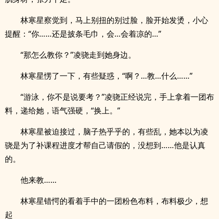
林寒星察觉到，马上别扭的别过脸，脸开始发烫，小心
提醒：“你……还是披条毛巾，会…会着凉的…”
“那怎么教你？”凌骁走到她身边。
林寒星愣了一下，有些疑惑，“啊？…教…什么……”
“游泳，你不是说要考？”凌骁正经说完，手上拿着一团布
料，递给她，语气强硬，“换上。”
林寒星被迫接过，脑子热乎乎的，有些乱，她本以为凌
骁是为了补课程进度才帮自己请假的，没想到……他是认真
的。
他来教……
林寒星错愕的看着手中的一团粉色布料，布料极少，想
起