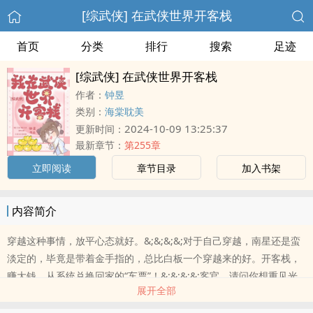
[综武侠] 在武侠世界开客栈
首页
分类
排行
搜索
足迹
[综武侠] 在武侠世界开客栈
作者：
钟昱
类别：
海棠耽美
2024-10-09 13:25:37
更新时间：
最新章节：
第255章
立即阅读
章节目录
加入书架
内容简介
穿越这种事情，放平心态就好。&;&;&;&;对于自己穿越，南星还是蛮
淡定的，毕竟是带着金手指的，总比白板一个穿越来的好。开客栈，
赚大钱，从系统兑换回家的“车票”！&;&;&;&;客官，请问你想重见光
展开全部
明吗？请问你想重新站..