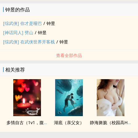
钟昱的作品
[综武侠] 你才是哑巴
/
钟昱
[神话同人] 劈山
/
钟昱
[综武侠] 在武侠世界开客栈
/
钟昱
查看全部作品
相关推荐
多情自古（1v1，腹黑内侍&amp;amp;咸鱼皇后）
湖底（亲父女）
静海旖旎（校园高H）