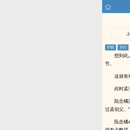
想到此
节。
这就有
此时孟
阮念橘
过孟伯父。”
阮念橘
得有点憋屈