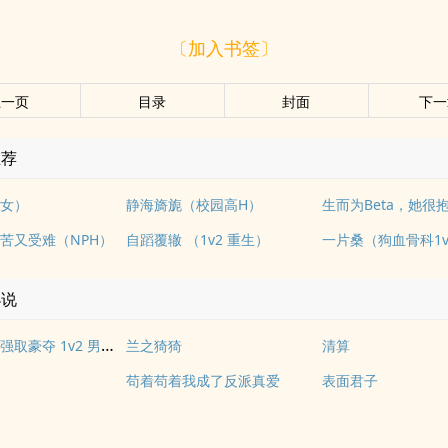
〔加入书签〕
上一页
目录
封面
下一
推荐
女）
静海旖旎（校园高H）
苦又受难（NPH）
自蹈覆辙 （1v2 重生）
一片桑（狗血骨科1v
小说
不虞之地（强取豪夺 1v2 男替身 包养）
兰之猗猗
清算
苟着苟着我成了反派真爱
表面君子