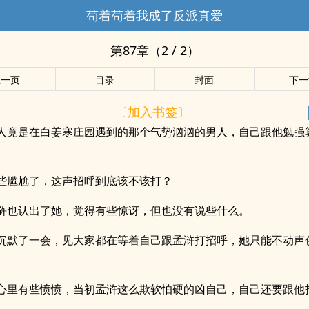
苟着苟着我成了反派真爱
第87章（2 / 2）
上一页
目录
封面
下一
〔加入书签〕
人竟是在白姜寒庄园遇到的那个气势汹汹的男人，自己跟他勉强
些尴尬了，这声招呼到底该不该打？
浒也认出了她，觉得有些惊讶，但也没有说些什么。
沉默了一会，见大家都在等着自己跟孟浒打招呼，她只能不动声色
心里有些愤愤，当初孟浒这么欺软怕硬的凶自己，自己还要跟他
。