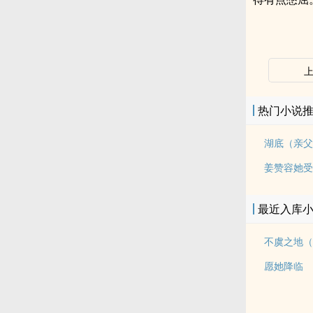
热门小说
湖底（亲父
姜赞容她受
最近入库
愿她降临