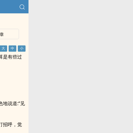
章
算是有些过
地说道:“见
打招呼，觉