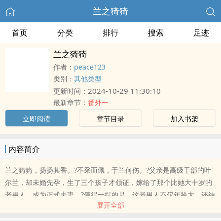
兰之猗猗
首页
分类
排行
搜索
足迹
兰之猗猗
作者：
peace123
类别：
其他类型
2024-10-29 11:30:10
更新时间：
最新章节：
番外一
立即阅读
章节目录
加入书架
内容简介
兰之猗猗，扬扬其香。?不采而佩，于兰何伤。?父亲是高级干部的叶
尔兰，却未婚先孕，生了三个孩子才领证，嫁给了那个比她大十岁的
老男人，成为正式夫妻。?值得一提的是，这老男人不仅年龄大，还结
展开全部
过婚有两个儿子。?动荡的年代，纠缠的两人...?一段情缘的展开...