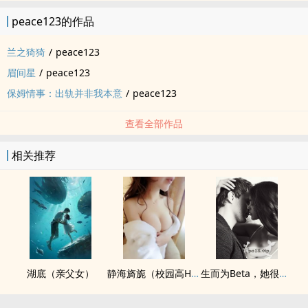
peace123的作品
兰之猗猗
/
peace123
眉间星
/
peace123
保姆情事：出轨并非我本意
/
peace123
查看全部作品
相关推荐
湖底（亲父女）
静海旖旎（校园高H）
生而为Beta，她很抱歉（abo np)