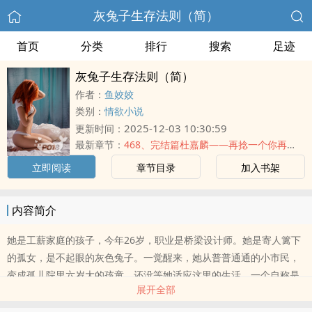
灰兔子生存法则（简）
首页
分类
排行
搜索
足迹
灰兔子生存法则（简）
作者：
鱼姣姣
类别：
情欲小说
2025-12-03 10:30:59
更新时间：
最新章节：
468、完结篇杜嘉麟——再捻一个你再塑一个我
立即阅读
章节目录
加入书架
内容简介
她是工薪家庭的孩子，今年26岁，职业是桥梁设计师。她是寄人篱下
的孤女，是不起眼的灰色兔子。一觉醒来，她从普普通通的小市民，
变成孤儿院里六岁大的孩童。还没等她适应这里的生活，一个自称是
展开全部
她舅舅的男子就..