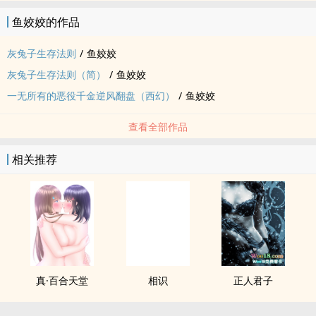
鱼姣姣的作品
灰兔子生存法则
/
鱼姣姣
灰兔子生存法则（简）
/
鱼姣姣
一无所有的恶役千金逆风翻盘（西幻）
/
鱼姣姣
查看全部作品
相关推荐
真·百合天堂
相识
正人君子