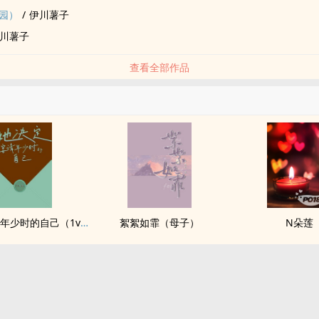
园）
/
伊川薯子
川薯子
查看全部作品
她决定宴请年少时的自己（1v1H）
絮絮如霏（母子）
N朵莲